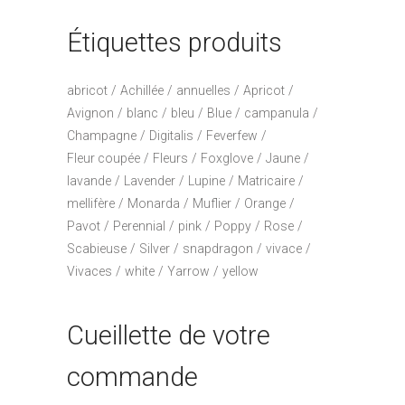
Étiquettes produits
abricot
Achillée
annuelles
Apricot
Avignon
blanc
bleu
Blue
campanula
Champagne
Digitalis
Feverfew
Fleur coupée
Fleurs
Foxglove
Jaune
lavande
Lavender
Lupine
Matricaire
mellifère
Monarda
Muflier
Orange
Pavot
Perennial
pink
Poppy
Rose
Scabieuse
Silver
snapdragon
vivace
Vivaces
white
Yarrow
yellow
Cueillette de votre
commande