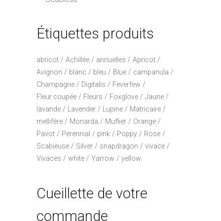
Étiquettes produits
abricot
Achillée
annuelles
Apricot
Avignon
blanc
bleu
Blue
campanula
Champagne
Digitalis
Feverfew
Fleur coupée
Fleurs
Foxglove
Jaune
lavande
Lavender
Lupine
Matricaire
mellifère
Monarda
Muflier
Orange
Pavot
Perennial
pink
Poppy
Rose
Scabieuse
Silver
snapdragon
vivace
Vivaces
white
Yarrow
yellow
Cueillette de votre
commande