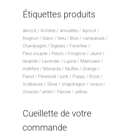
Étiquettes produits
abricot
Achillée
annuelles
Apricot
Avignon
blanc
bleu
Blue
campanula
Champagne
Digitalis
Feverfew
Fleur coupée
Fleurs
Foxglove
Jaune
lavande
Lavender
Lupine
Matricaire
mellifère
Monarda
Muflier
Orange
Pavot
Perennial
pink
Poppy
Rose
Scabieuse
Silver
snapdragon
vivace
Vivaces
white
Yarrow
yellow
Cueillette de votre
commande