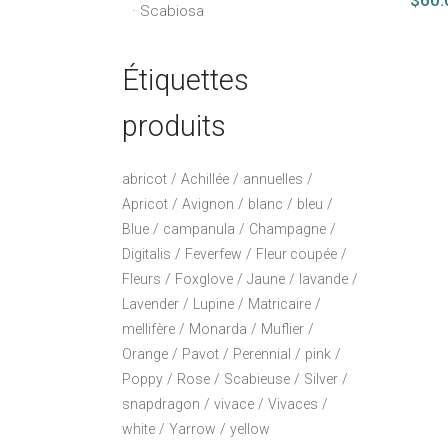
Scabiosa
Étiquettes
produits
abricot
Achillée
annuelles
Apricot
Avignon
blanc
bleu
Blue
campanula
Champagne
Digitalis
Feverfew
Fleur coupée
Fleurs
Foxglove
Jaune
lavande
Lavender
Lupine
Matricaire
mellifère
Monarda
Muflier
Orange
Pavot
Perennial
pink
Poppy
Rose
Scabieuse
Silver
snapdragon
vivace
Vivaces
white
Yarrow
yellow