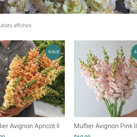
ultats affichés
SOLD
ier Avignon Apricot II
Muflier Avignon Pink I
00
$
60.00