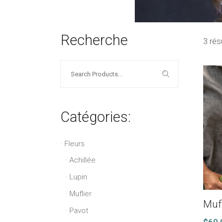
Recherche
3 rés
Search
for:
Catégories:
Fleurs
Achillée
Lupin
Muflier
Mufl
Pavot
$
60.