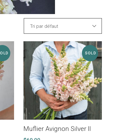
Tri par défaut
SOLD
SOLD
I
Muflier Avignon Silver II
$
60.00