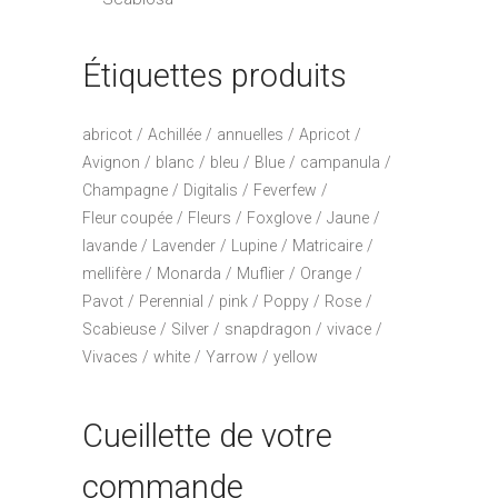
Étiquettes produits
abricot
Achillée
annuelles
Apricot
Avignon
blanc
bleu
Blue
campanula
Champagne
Digitalis
Feverfew
Fleur coupée
Fleurs
Foxglove
Jaune
lavande
Lavender
Lupine
Matricaire
mellifère
Monarda
Muflier
Orange
Pavot
Perennial
pink
Poppy
Rose
Scabieuse
Silver
snapdragon
vivace
Vivaces
white
Yarrow
yellow
Cueillette de votre
commande