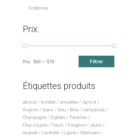
Scabiosa
Prix:
Prix
Prix
Filtrer
Prix :
$60
—
$70
min
max
Étiquettes produits
abricot
Achillée
annuelles
Apricot
Avignon
blanc
bleu
Blue
campanula
Champagne
Digitalis
Feverfew
Fleur coupée
Fleurs
Foxglove
Jaune
lavande
Lavender
Lupine
Matricaire