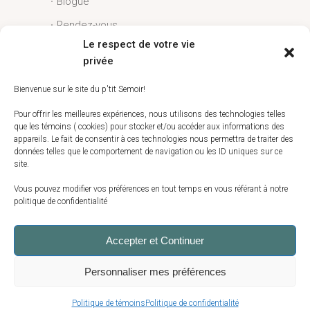
Blogue
Rendez-vous
Le respect de votre vie
Conditions générales
privée
Liens utiles
Bienvenue sur le site du p'tit Semoir!
Espace client
Pour offrir les meilleures expériences, nous utilisons des technologies telles
que les témoins ( cookies) pour stocker et/ou accéder aux informations des
Conditions générales
appareils. Le fait de consentir à ces technologies nous permettra de traiter des
données telles que le comportement de navigation ou les ID uniques sur ce
Livraison
site.
Politique de témoins (CA)
Vous pouvez modifier vos préférences en tout temps en vous référant à notre
politique de confidentialité
Accepter et Continuer
Copyright 2025 Le p’tit Semoir | tous droits
Personnaliser mes préférences
réservés | 500 route 138, St-Augustin-de-
Desmaures, G3A 1W7, (581) 990-8992
Politique de témoins
Politique de confidentialité