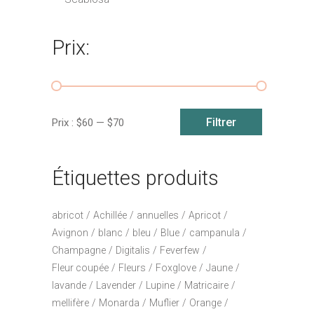
Prix:
Prix
Prix
Filtrer
Prix :
$60
—
$70
min
max
Étiquettes produits
abricot
Achillée
annuelles
Apricot
Avignon
blanc
bleu
Blue
campanula
Champagne
Digitalis
Feverfew
Fleur coupée
Fleurs
Foxglove
Jaune
lavande
Lavender
Lupine
Matricaire
mellifère
Monarda
Muflier
Orange