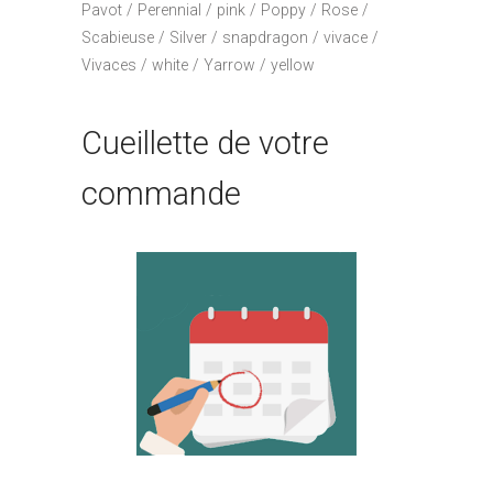
Pavot
Perennial
pink
Poppy
Rose
Scabieuse
Silver
snapdragon
vivace
Vivaces
white
Yarrow
yellow
Cueillette de votre
commande