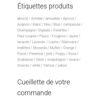
Étiquettes produits
abricot
Achillée
annuelles
Apricot
Avignon
blanc
bleu
Blue
campanula
Champagne
Digitalis
Feverfew
Fleur coupée
Fleurs
Foxglove
Jaune
lavande
Lavender
Lupine
Matricaire
mellifère
Monarda
Muflier
Orange
Pavot
Perennial
pink
Poppy
Rose
Scabieuse
Silver
snapdragon
vivace
Vivaces
white
Yarrow
yellow
Cueillette de votre
commande