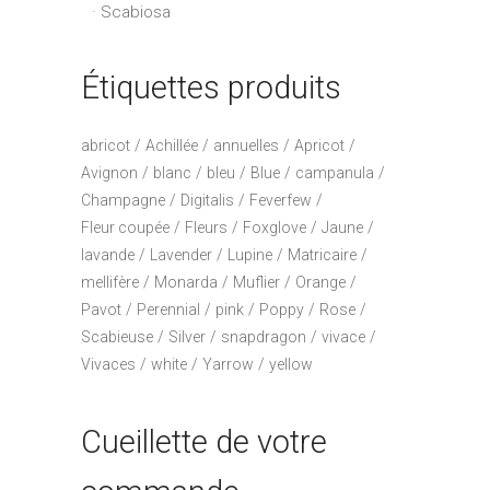
Scabiosa
Étiquettes produits
abricot
Achillée
annuelles
Apricot
Avignon
blanc
bleu
Blue
campanula
Champagne
Digitalis
Feverfew
Fleur coupée
Fleurs
Foxglove
Jaune
lavande
Lavender
Lupine
Matricaire
mellifère
Monarda
Muflier
Orange
Pavot
Perennial
pink
Poppy
Rose
Scabieuse
Silver
snapdragon
vivace
Vivaces
white
Yarrow
yellow
Cueillette de votre