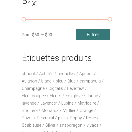
Prix:
Prix
Prix
Filtrer
Prix :
$60
—
$90
min
max
Étiquettes produits
abricot
Achillée
annuelles
Apricot
Avignon
blanc
bleu
Blue
campanula
Champagne
Digitalis
Feverfew
Fleur coupée
Fleurs
Foxglove
Jaune
lavande
Lavender
Lupine
Matricaire
mellifère
Monarda
Muflier
Orange
Pavot
Perennial
pink
Poppy
Rose
Scabieuse
Silver
snapdragon
vivace