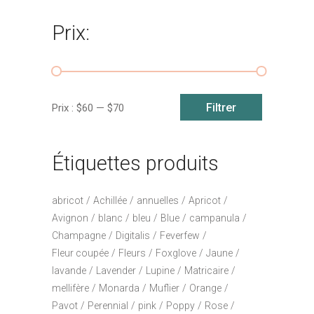
Prix:
Prix
Prix
Filtrer
Prix :
$60
—
$70
min
max
Étiquettes produits
abricot
Achillée
annuelles
Apricot
Avignon
blanc
bleu
Blue
campanula
Champagne
Digitalis
Feverfew
Fleur coupée
Fleurs
Foxglove
Jaune
lavande
Lavender
Lupine
Matricaire
mellifère
Monarda
Muflier
Orange
Pavot
Perennial
pink
Poppy
Rose