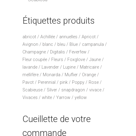
Étiquettes produits
abricot
Achillée
annuelles
Apricot
Avignon
blanc
bleu
Blue
campanula
Champagne
Digitalis
Feverfew
Fleur coupée
Fleurs
Foxglove
Jaune
lavande
Lavender
Lupine
Matricaire
mellifère
Monarda
Muflier
Orange
Pavot
Perennial
pink
Poppy
Rose
Scabieuse
Silver
snapdragon
vivace
Vivaces
white
Yarrow
yellow
Cueillette de votre
commande