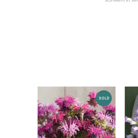
scintillent et 
SOLD