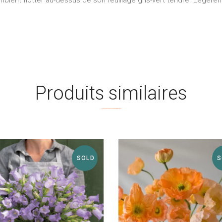
semblent flotter au-dessus de son feuillage gris-vert tendre. Légèr
Produits similaires
SOLD
S