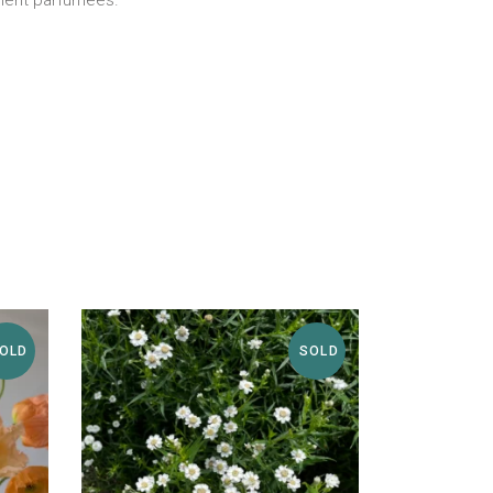
ement parfumées.
OLD
SOLD