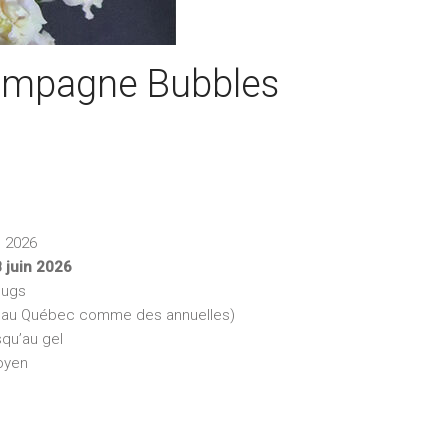
ampagne Bubbles
e 2026
 juin 2026
lugs
es au Québec comme des annuelles)
squ’au gel
yen