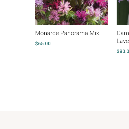
Monarde Panorama Mix
Cam
Lave
$
65.00
$
80.