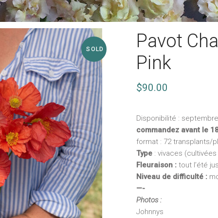
Pavot Ch
SOLD
Pink
$
90.00
Disponibilité : septembr
commandez avant le 18
format : 72 transplants/p
Type
: vivaces (cultivé
Fleuraison :
tout l’été ju
Niveau de difficulté :
mo
—-
Photos :
Johnnys