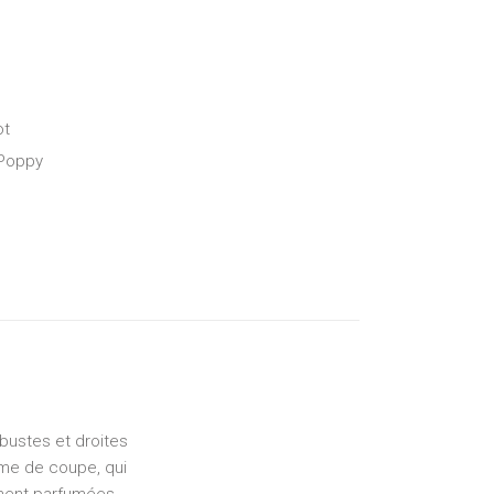
ot
Poppy
bustes et droites
rme de coupe, qui