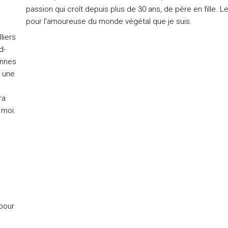
passion qui croît depuis plus de 30 ans, de père en fille. Le
pour l’amoureuse du monde végétal que je suis.
liers
d-
ennes
i une
ra
 moi.
 pour