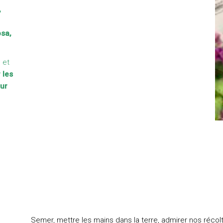
,
osa,
 et
 les
our
Semer, mettre les mains dans la terre, admirer nos récolte