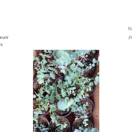
No
p
eurir
s.