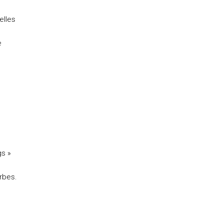
elles
e
gs »
rbes.