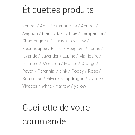
Étiquettes produits
abricot
Achillée
annuelles
Apricot
Avignon
blanc
bleu
Blue
campanula
Champagne
Digitalis
Feverfew
Fleur coupée
Fleurs
Foxglove
Jaune
lavande
Lavender
Lupine
Matricaire
mellifère
Monarda
Muflier
Orange
Pavot
Perennial
pink
Poppy
Rose
Scabieuse
Silver
snapdragon
vivace
Vivaces
white
Yarrow
yellow
Cueillette de votre
commande