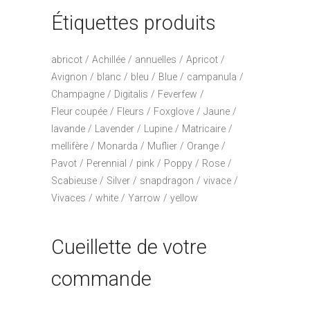
Étiquettes produits
abricot
Achillée
annuelles
Apricot
Avignon
blanc
bleu
Blue
campanula
Champagne
Digitalis
Feverfew
Fleur coupée
Fleurs
Foxglove
Jaune
lavande
Lavender
Lupine
Matricaire
mellifère
Monarda
Muflier
Orange
Pavot
Perennial
pink
Poppy
Rose
Scabieuse
Silver
snapdragon
vivace
Vivaces
white
Yarrow
yellow
Cueillette de votre
commande