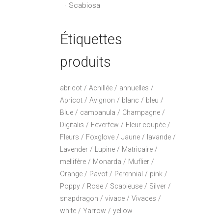
Scabiosa
Étiquettes
produits
abricot
Achillée
annuelles
Apricot
Avignon
blanc
bleu
Blue
campanula
Champagne
Digitalis
Feverfew
Fleur coupée
Fleurs
Foxglove
Jaune
lavande
Lavender
Lupine
Matricaire
mellifère
Monarda
Muflier
Orange
Pavot
Perennial
pink
Poppy
Rose
Scabieuse
Silver
snapdragon
vivace
Vivaces
white
Yarrow
yellow