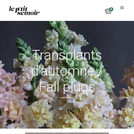
0
No products in the cart.
Transplants
d’automne /
Fall plugs