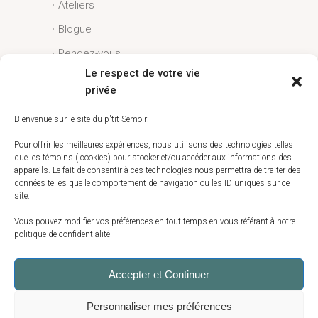
Ateliers
Blogue
Rendez-vous
Le respect de votre vie
Conditions générales
privée
Liens utiles
Bienvenue sur le site du p'tit Semoir!
Espace client
Pour offrir les meilleures expériences, nous utilisons des technologies telles
que les témoins ( cookies) pour stocker et/ou accéder aux informations des
Conditions générales
appareils. Le fait de consentir à ces technologies nous permettra de traiter des
données telles que le comportement de navigation ou les ID uniques sur ce
Livraison
site.
Politique de témoins (CA)
Vous pouvez modifier vos préférences en tout temps en vous référant à notre
politique de confidentialité
Accepter et Continuer
Copyright 2025 Le p’tit Semoir | tous droits
Personnaliser mes préférences
réservés | 500 route 138, St-Augustin-de-