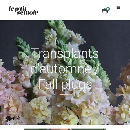
0
No products in the cart.
Transplants
d’automne /
Fall plugs