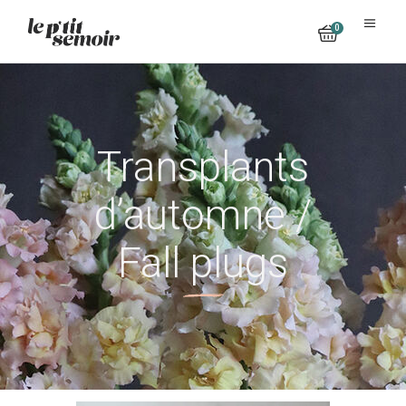
0
No products in the cart.
Transplants
d’automne /
Fall plugs