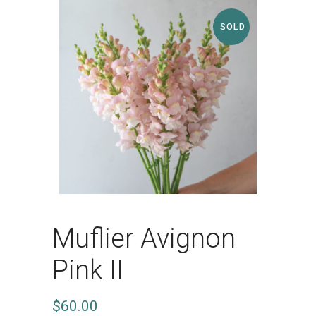
SOLD
Muflier Avignon
Pink II
$
60.00