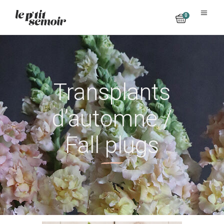
0
No products in the cart.
Transplants
d’automne /
Fall plugs